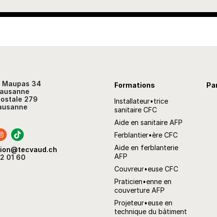
u Maupas 34
Formations
Pa
Lausanne
ostale 279
Installateur•trice
ausanne
sanitaire CFC
Aide en sanitaire AFP
Ferblantier•ère CFC
Aide en ferblanterie
tion@tecvaud.ch
AFP
2 01 60
Couvreur•euse CFC
Praticien•enne en
couverture AFP
Projeteur•euse en
technique du bâtiment