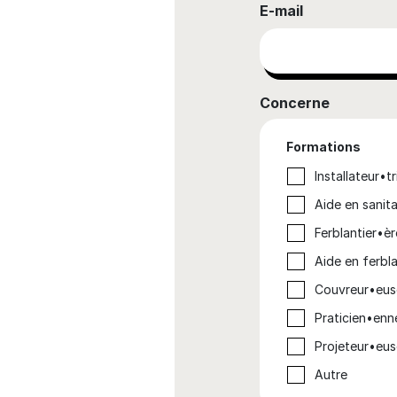
E-mail
Concerne
Formations
Installateur•t
Aide en sanit
Ferblantier•è
Aide en ferbl
Couvreur•eu
Praticien•enn
Projeteur•eus
Autre