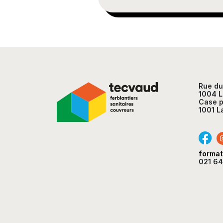
Rue d
1004 
Case p
1001 L
forma
021 64