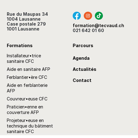
Rue du Maupas 34
1004 Lausanne
Case postale 279
formation@tecvaud.ch
1001 Lausanne
021 642 01 60
Formations
Parcours
Installateur•trice
Agenda
sanitaire CFC
Aide en sanitaire AFP
Actualités
Ferblantier•ère CFC
Contact
Aide en ferblanterie
AFP
Couvreur•euse CFC
Praticien•enne en
couverture AFP
Projeteur•euse en
technique du bâtiment
sanitaire CFC